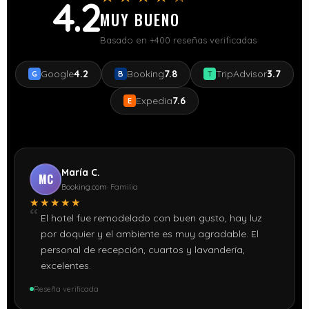
4.2
MUY BUENO
Basado en +400 reseñas verificadas
Google
4.2
Booking
7.8
TripAdvisor
3.7
G
B
T
Expedia
7.6
E
María C.
MC
Booking.com
· Familia
★★★★★
El hotel fue remodelado con buen gusto, hay luz
por doquier y el ambiente es muy agradable. El
personal de recepción, cuartos y lavandería,
excelentes.
Reseña verificada