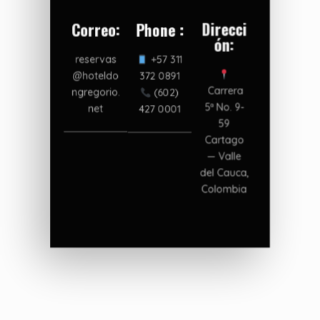
Direcci
Correo:
Phone :
Ón:
reservas
+57 311
@hoteldo
372 0891
Carrera
ngregorio.
(602)
5ª No. 9-
net
427 0001
59
Cartago
— Valle
del Cauca,
Colombia